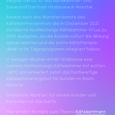
Beispiel hierfür ist das Kältekammer- und
Sauerstoffzentrum Vitalzoone in Münster.
Bereits nach drei Monaten konnte das
Kältekammerzentrum die im Dezember 2021
installierte Hochleistungs-Kältekammer V1 Lux zu
100% auslasten, da die Kunden sofort die Wirkung
spüren konnten und die echte Kältetherapie
direkt in ihr Tagesprogramm integriert haben.
In wenigen Wochen erhält Vitalzoone eine
weitere Hochleistungs-Kältekammer mit echten
-85°C und erweitert somit das hochwertige
Kältekammerangebot für Kunden im Raum
Münster.
Vitalzoone Münster: für unsere Kunden und
Patienten nur das Beste
Hier erfahrt ihr mehr zum Thema
Kältekammern