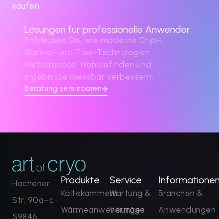
kaufen
.
Lösungen für professionelle Anwender
Entdecken Sie, wie moderne Cryo-,
Wärme- und Flow-Technologien
Performance, Wohlbefinden und
Ergebnisse messbar verbessern.
Beratung vereinbaren
Produkte
Service
Informatione
Hachener
Kältekammern
Wartung &
Branchen &
Str. 90a–c ·
Wärmeanwendungen
Verträge
Anwendungen
59846