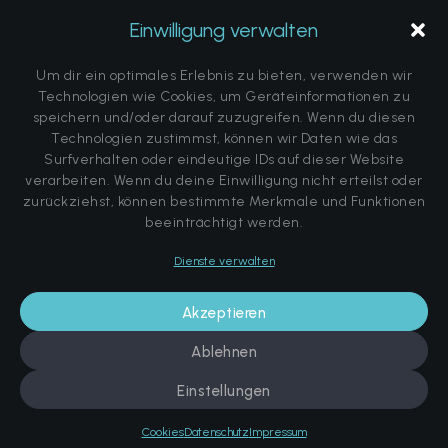
FLOW-
24h COOL-
Planung &
Einwilligung verwalten
Sundern
Systeme
Line
Technik
+49 2935
Um dir ein optimales Erlebnis zu bieten, verwenden wir
Komplettlösungen
Remote
Projekte &
9652 0
Technologien wie Cookies, um Geräteinformationen zu
Monitoring
Referenzen
speichern und/oder darauf zuzugreifen. Wenn du diesen
contact@ar
Technologien zustimmst, können wir Daten wie das
Schulung &
FAQ
Surfverhalten oder eindeutige IDs auf dieser Website
tofcryo.com
verarbeiten. Wenn du deine Einwilligung nicht erteilst oder
Zertifizierung
Über uns
Jetzt
zurückziehst, können bestimmte Merkmale und Funktionen
anfragen
Ersatzteile
Hinweis zum
beeinträchtigt werden.
Termine
Heilverspreche
Dienste verwalten
buchen
Akzeptieren
Ablehnen
Einstellungen
© Copyright Art of Cryo | Website by
dk communications
Impressum
Datenschutz
Cookie-Richtlinie (EU)
Cookies
Datenschutz
Impressum