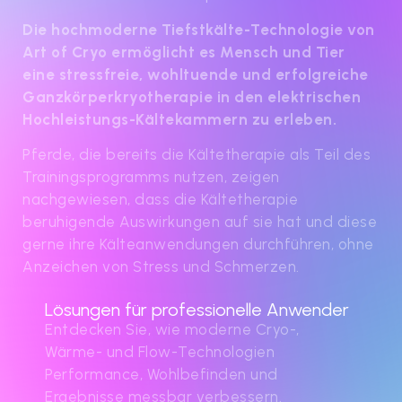
Die hochmoderne Tiefstkälte-Technologie von
Art of Cryo ermöglicht es Mensch und Tier
eine stressfreie, wohltuende und erfolgreiche
Ganzkörperkryotherapie in den elektrischen
Hochleistungs-Kältekammern zu erleben.
Pferde, die bereits die Kältetherapie als Teil des
Trainingsprogramms nutzen, zeigen
nachgewiesen, dass die Kältetherapie
beruhigende Auswirkungen auf sie hat und diese
gerne ihre Kälteanwendungen durchführen, ohne
Anzeichen von Stress und Schmerzen.
Lösungen für professionelle Anwender
Entdecken Sie, wie moderne Cryo-,
Wärme- und Flow-Technologien
Performance, Wohlbefinden und
Ergebnisse messbar verbessern.