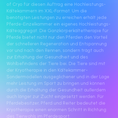
of Cryo für diesen Auftrag eine Hochleistungs-
Kältekammern im XXL-Format. Um die
benötigten Leistungen zu erreichen erhält jede
Pferde-Einzelkammer ein eigenes Hochleistungs-
Kälteaggregat. Die Ganzkörperkältetherapie für
Pferde bietet nicht nur den Pferden den Vorteil
der schnelleren Regeneration und Entspannung
vor und nach den Rennen, sondern trägt auch
zur Erhaltung der Gesundheit und des
Wohlbefindens der Tiere bei. Die Tiere sind mit
der Kryotherapie in den Kältekammer-
Sondermodellen ausgeglichener und in der Lage
mehr Leistung im Sport zu bringen und können
durch die Erhaltung der Gesundheit außerdem
auch länger zur Zucht eingesetzt werden. Für
Pferdebesitzer, Pferd und Reiter bedeutet die
Kryotherapie einen enormen Schritt in Richtung
des Tierwohls im Pferdesport.