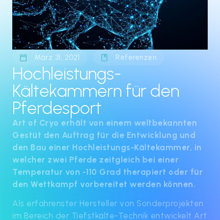
März 31, 2021
Referenzen
Hochleistungs-
Kältekammern für den
Pferdesport
Art of Cryo erhält von einem weltbekannten
Gestüt den Auftrag für die Entwicklung und
den Bau einer Hochleistungs-Kältekammer, in
welcher zwei Pferde zeitgleich bei einer
Temperatur von -110 Grad therapiert oder für
den Wettkampf vorbereitet werden können.
Als erfahrenster Hersteller von Sonderprojekten
im Bereich der Tiefstkälte-Technik entwickelt Art