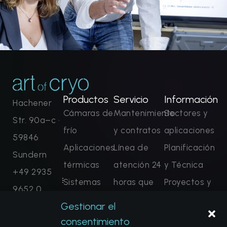
Productos
Servicio
Información
Hachener
Cámaras de
Mantenimiento
Sectores y
Str. 90a–c ·
frío
y contratos
aplicaciones
59846
Aplicaciones
Línea de
Planificación
Sundern
térmicas
atención 24
y Técnica
+49 2935
Sistemas
horas que
Proyectos y
9652 0
FLOW
refresca
Referencias
Gestionar el
contact@ar
Soluciones
Monitoreo
Preguntas
consentimiento
tofcryo.com