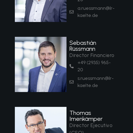
a.ruessmann@lr-
kaelte.de
Sebastián
Rüssmann
Director Financiero
+49 (2935) 965-
20
s.ruessmann@lr-
kaelte.de
Thomas
Imenkämper
Director Ejecutivo
(CSO)