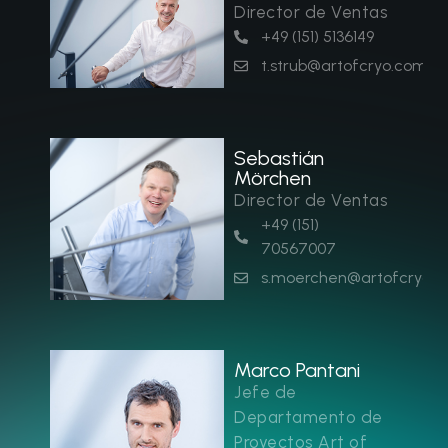
Director de Ventas
+49 (151) 5136149
t.strub@artofcryo.com
Sebastián
Mörchen
Director de Ventas
+49 (151)
70567007
s.moerchen@artofcryo.
Marco Pantani
Jefe de
Departamento de
Proyectos Art of