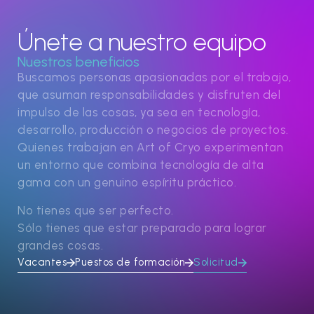
Únete a nuestro equipo
Nuestros beneficios
Buscamos personas apasionadas por el trabajo,
que asuman responsabilidades y disfruten del
impulso de las cosas, ya sea en tecnología,
desarrollo, producción o negocios de proyectos.
Quienes trabajan en Art of Cryo experimentan
un entorno que combina tecnología de alta
gama con un genuino espíritu práctico.
No tienes que ser perfecto.
Sólo tienes que estar preparado para lograr
grandes cosas.
Vacantes
Puestos de formación
Solicitud