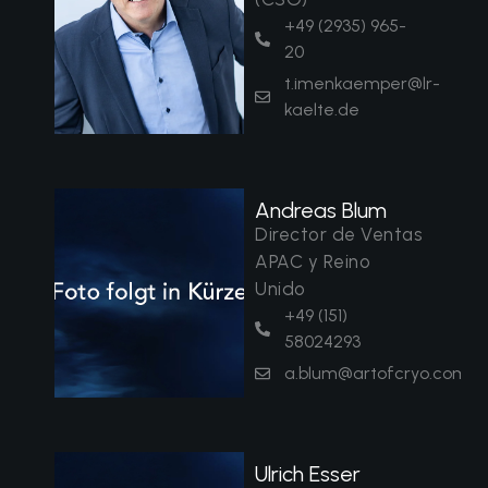
+49 (2935) 965-
20
t.imenkaemper@lr-
kaelte.de
Andreas Blum
Director de Ventas
APAC y Reino
Unido
+49 (151)
58024293
a.blum@artofcryo.com
Ulrich Esser