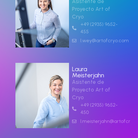
Asistente de
Proyecto Art of
Cryo
+49 (2935) 9652-
455
l.wey@artofcryo.com
Laura
Meisterjahn
Asistente de
Proyecto Art of
Cryo
+49 (2935) 9652-
450
l.meisterjahn@artofcryo