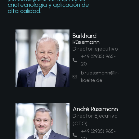
criotecnología y aplicación de
alta calidad.
Burkhard
Rüssmann
Director ejecutivo
+49 (2935) 965-
20
b.ruessmann@lr-
kaelte.de
André Rüssmann
Director Ejecutivo
(CTO)
+49 (2935) 965-
20