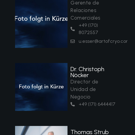
Gerente de
Relaciones
Comerciales
+49 (170)
8072557
u.esser@artofcryo.com
Dr. Christoph
Nöcker
Director de
Unidad de
Negocio
+49 (171) 6444417
Thomas Strub