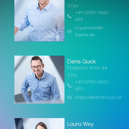
Cryo
+49 (2935) 9652-
459
m.pantani@lr-
kaelte.de
Denis Quick
Proyecto Arte de
Crio
+49 (2935) 9652-
453
d.quick@artofcryo.com
Laura Wey