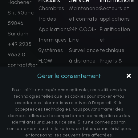
Produits
Service
Informations
Hachener
Chambres
Maintenance
Secteurs et
Str. 90a–c ·
froides
et contrats
applications
59846
Applications
24h COOL-
Planification
Sundern
thermiques
Line
et
+49 2935
Systèmes
Surveillance
technique
9652 0
FLOW
à distance
Projets &
contact@ar
Solutions
Formation
Références
Gérer le consentement
tofcryo.com
complètes
et
Foire aux
Demandez
Pour t'offrir une expérience optimale, nous utilisons des
maintenant
certification
questions
technologies telles que les cookies pour stocker et/ou
Pièces de
À propos de
accéder aux informations relatives à l'appareil. Si tu
acceptes ces technologies, nous pouvons traiter des
rechange
nous
données telles que le comportement de navigation ou des
identifiants uniques sur ce site. Si tu ne donnes pas ton
Terminer la
Avertissement
consentement ou si tu le retires, certaines caractéristiques
réservation
sur la
et fonctionnalités peuvent être affectées.