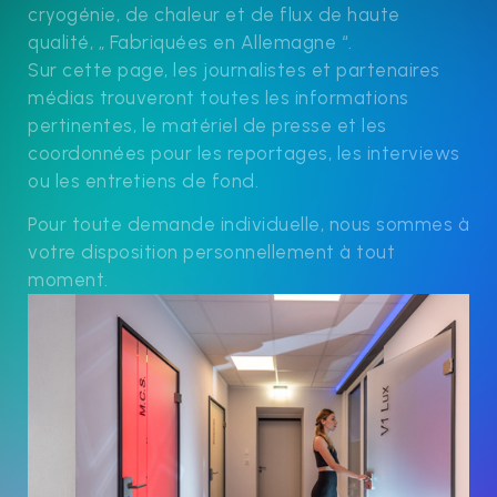
cryogénie, de chaleur et de flux de haute
qualité, „ Fabriquées en Allemagne “.
Sur cette page, les journalistes et partenaires
médias trouveront toutes les informations
pertinentes, le matériel de presse et les
coordonnées pour les reportages, les interviews
ou les entretiens de fond.
Pour toute demande individuelle, nous sommes à
votre disposition personnellement à tout
moment.