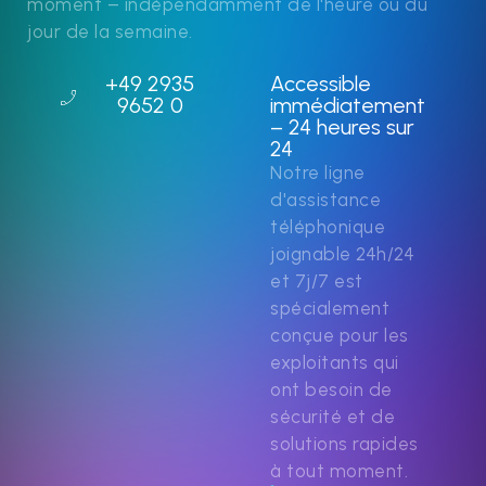
moment – indépendamment de l'heure ou du
jour de la semaine.
+49 2935
Accessible
9652 0
immédiatement
– 24 heures sur
24
Notre ligne
d'assistance
téléphonique
joignable 24h/24
et 7j/7 est
spécialement
conçue pour les
exploitants qui
ont besoin de
sécurité et de
solutions rapides
à tout moment.