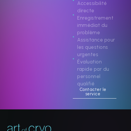
Accessibilité
directe
Enregistrement
immédiat du
problème
Assistance pour
les questions
urgentes
Évaluation
rapide par du
personnel
qualifié
Contacter le
service