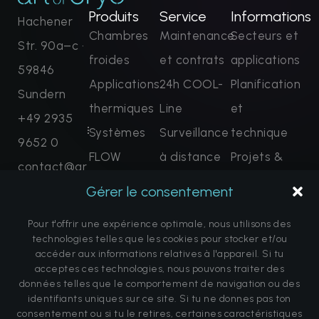
Produits
Service
Informations
Hachener
Chambres
Maintenance
Secteurs et
Str. 90a–c ·
froides
et contrats
applications
59846
Applications
24h COOL-
Planification
Sundern
thermiques
Line
et
+49 2935
Systèmes
Surveillance
technique
9652 0
FLOW
à distance
Projets &
contact@ar
Solutions
Formation
Références
Gérer le consentement
tofcryo.com
complètes
et
Foire aux
Demandez
Pour t'offrir une expérience optimale, nous utilisons des
maintenant
certification
questions
technologies telles que les cookies pour stocker et/ou
Pièces de
À propos de
accéder aux informations relatives à l'appareil. Si tu
acceptes ces technologies, nous pouvons traiter des
rechange
nous
données telles que le comportement de navigation ou des
identifiants uniques sur ce site. Si tu ne donnes pas ton
Terminer la
Avertissement
consentement ou si tu le retires, certaines caractéristiques