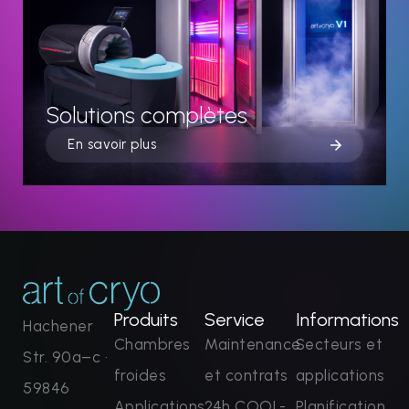
Solutions complètes
En savoir plus
Produits
Service
Informations
Hachener
Chambres
Maintenance
Secteurs et
Str. 90a–c ·
froides
et contrats
applications
59846
Applications
24h COOL-
Planification