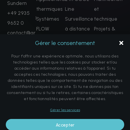
Sundern
thermiques
Line
et
+49 2935
Systèmes
Surveillance
technique
9652 0
FLOW
à distance
Projets &
contact@ar
Solutions
Formation
Références
Gérer le consentement
tofcryo.com
complètes
et
Foire aux
Demandez
Pour t'offrir une expérience optimale, nous utilisons des
maintenant
certification
questions
technologies telles que les cookies pour stocker et/ou
Pièces de
À propos de
accéder aux informations relatives à l'appareil. Si tu
acceptes ces technologies, nous pouvons traiter des
rechange
nous
données telles que le comportement de navigation ou des
identifiants uniques sur ce site. Si tu ne donnes pas ton
Terminer la
Avertissement
consentement ou si tu le retires, certaines caractéristiques
réservation
sur la
et fonctionnalités peuvent être affectées.
promesse de
Gérer les services
guérison
Accepter