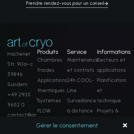
Prendre rendez-vous pour un conseil
Produits
Service
Informations
Hachener
Chambres
Maintenance
Secteurs et
Str. 90a–c ·
froides
et contrats
applications
59846
Applications
24h COOL-
Planification
Sundern
thermiques
Line
et
+49 2935
Systèmes
Surveillance
technique
9652 0
FLOW
à distance
Projets &
contact@ar
Solutions
Formation
Références
Gérer le consentement
tofcryo.com
complètes
et
Foire aux