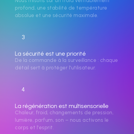
Nous misons sur un froid véritablement
profond, une stabilité de température
absolue et une sécurité maximale.
3
La sécurité est une priorité
De la commande à la surveillance : chaque
détail sert à protéger l'utilisateur.
4
La régénération est multisensorielle
Chaleur, froid, changements de pression,
lumière, parfum, son – nous activons le
corps et l'esprit.