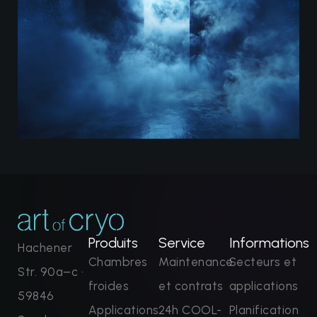
Produits
Service
Informations
Hachener
Chambres
Maintenance
Secteurs et
Str. 90a–c ·
froides
et contrats
applications
59846
Applications
24h COOL-
Planification