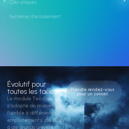
Clés uniques
Système d'écoulement
Évolutif pour
toutes les tailles
Prendre rendez-vous
pour un conseil
Le module Tec‑Spa
s'adapte de manière
flexible à différents
emplacements, de 20 m²
à de grands univers