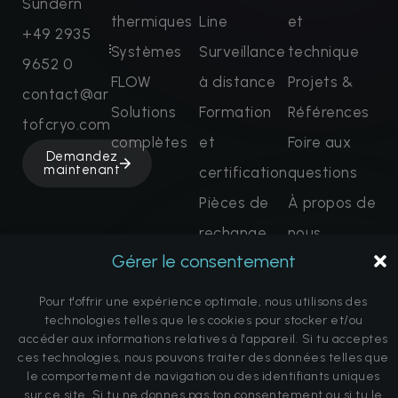
Sundern
thermiques
Line
et
+49 2935
Systèmes
Surveillance
technique
9652 0
FLOW
à distance
Projets &
contact@ar
Solutions
Formation
Références
tofcryo.com
complètes
et
Foire aux
Demandez
maintenant
certification
questions
Pièces de
À propos de
rechange
nous
Gérer le consentement
Terminer la
Avertissement
réservation
sur la
Pour t'offrir une expérience optimale, nous utilisons des
technologies telles que les cookies pour stocker et/ou
promesse de
accéder aux informations relatives à l'appareil. Si tu acceptes
guérison
ces technologies, nous pouvons traiter des données telles que
le comportement de navigation ou des identifiants uniques
sur ce site. Si tu ne donnes pas ton consentement ou si tu le