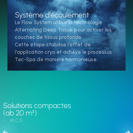
Système d'écoulement
Le Flow System utilise la technologie
Alternating Deep Tissue pour activer les
couches de tissus profonds.
Cette étape stabilise l'effet de
l'application cryo et achève le processus
Tec-Spa de manière harmonieuse.
Solutions compactes
Exécution
(ab 20 m²)
M.C.S.