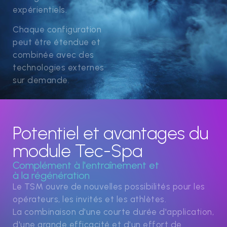
expérientiels.
Chaque configuration
peut être étendue et
combinée avec des
technologies externes
sur demande.
Potentiel et avantages du
module Tec-Spa
Complément à l'entraînement et
à la régénération
Le TSM ouvre de nouvelles possibilités pour les
opérateurs, les invités et les athlètes.
La combinaison d'une courte durée d'application,
d'une grande efficacité et d'un effort de